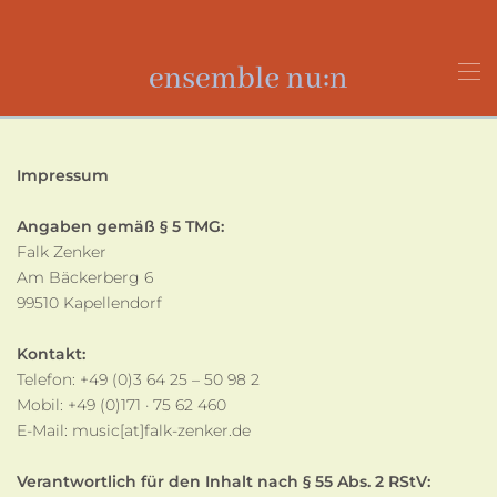
Zum Hauptinhalt springen
Impressum
Angaben gemäß § 5 TMG:
Falk Zenker
Am Bäckerberg 6
99510 Kapellendorf
Kontakt:
Telefon: +49 (0)3 64 25 – 50 98 2
Mobil: +49 (0)171 · 75 62 460
E-Mail: music[at]falk-zenker.de
Verantwortlich für den Inhalt nach § 55 Abs. 2 RStV: