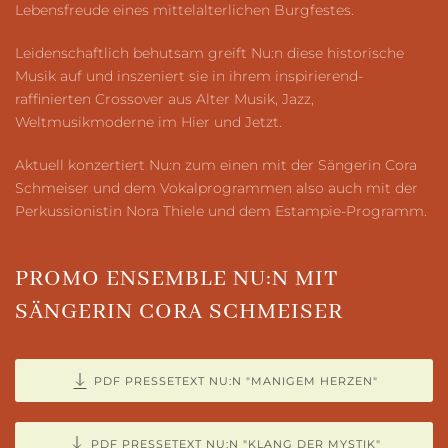
Lebensfreude eines mittelalterlichen Burgfestes.
Leidenschaftlich behutsam greift Nu:n diese historische
Musik auf und inszeniert sie in ihrem inspirierend-
raffinierten Crossover aus Alter Musik, Jazz,
Weltmusikmoderne im Hier und Jetzt.
Aktuell konzertiert Nu:n zum einen mit der Sängerin Cora
Schmeiser und dem Vokalprogrammen also auch mit der
Perkussionistin Nora Thiele und dem Estampie-Programm.
PROMO ENSEMBLE NU:N MIT
SÄNGERIN CORA SCHMEISER
PDF PRESSETEXT NU:N "MANIGEM HERZEN"
PDF PRESSETEXT NU:N "KLANG DER MYSTIK"