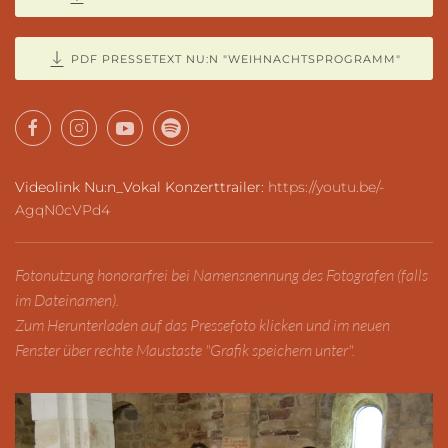
PDF PRESSETEXT NU:N "WEIHNACHTSPROGRAMM"
Videolink Nu:n_Vokal Konzerttrailer:
https://youtu.be/-
AgqN0cVPd4
Fotonutzung honorarfrei bei Namensnennung des Fotografen (falls
im Dateinamen).
Zum Herunterladen auf das Pressefoto klicken und im neuen
Fenster über rechte Maustaste "Grafik speichern unter".